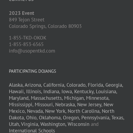
2023 Event
849 Tejon Street
Colorado Springs,
Colorado
80903
1-855-TKD-OKOK
1-855-853-6565
info@usopentkd.com
PARTICIPATING DOJANGS
Alaska,
Arizona,
California,
Colorado,
Florida,
Georgia,
Hawaii,
Illinois,
Indiana,
Iowa,
Kentucky,
Louisiana,
Maryland,
Massachusetts,
Michigan,
Minnesota,
Mississippi,
Missouri,
Nebraska,
New Jersey,
New
Mexico,
Nevada,
New York,
North Carolina,
North
Dakota,
Ohio,
Oklahoma,
Oregon,
Pennsylvania,
Texas,
Utah,
Virginia,
Washington,
Wisconsin
and
International Schools