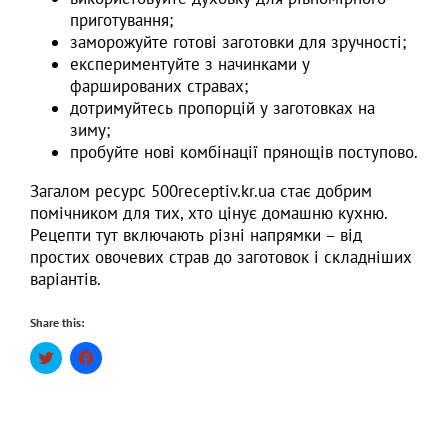
приготування;
заморожуйте готові заготовки для зручності;
експериментуйте з начинками у
фаршированих стравах;
дотримуйтесь пропорцій у заготовках на
зиму;
пробуйте нові комбінації прянощів поступово.
Загалом ресурс 500receptiv.kr.ua стає добрим
помічником для тих, хто цінує домашню кухню.
Рецепти тут включають різні напрямки – від
простих овочевих страв до заготовок і складніших
варіантів.
Share this:
Click
Click
to
to
share
share
on
on
Twitter
Facebook
(Opens
(Opens
in
in
new
new