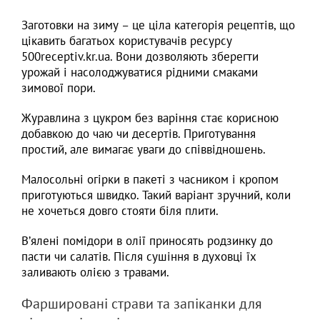
Заготовки на зиму – це ціла категорія рецептів, що
цікавить багатьох користувачів ресурсу
500receptiv.kr.ua. Вони дозволяють зберегти
урожай і насолоджуватися рідними смаками
зимової пори.
Журавлина з цукром без варіння стає корисною
добавкою до чаю чи десертів. Приготування
простий, але вимагає уваги до співвідношень.
Малосольні огірки в пакеті з часником і кропом
приготуються швидко. Такий варіант зручний, коли
не хочеться довго стояти біля плити.
В’ялені помідори в олії приносять родзинку до
пасти чи салатів. Після сушіння в духовці їх
заливають олією з травами.
Фаршировані страви та запіканки для