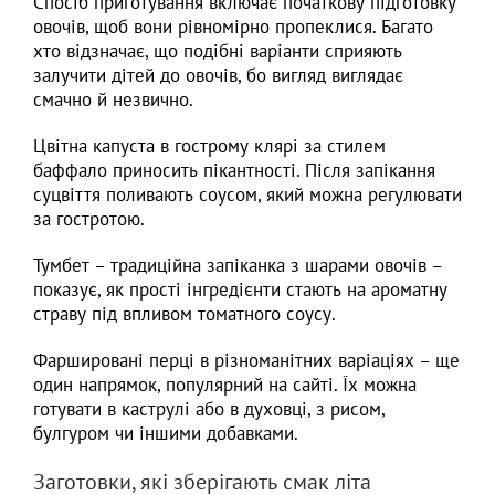
Спосіб приготування включає початкову підготовку
овочів, щоб вони рівномірно пропеклися. Багато
хто відзначає, що подібні варіанти сприяють
залучити дітей до овочів, бо вигляд виглядає
смачно й незвично.
Цвітна капуста в гострому клярі за стилем
баффало приносить пікантності. Після запікання
суцвіття поливають соусом, який можна регулювати
за гостротою.
Тумбет – традиційна запіканка з шарами овочів –
показує, як прості інгредієнти стають на ароматну
страву під впливом томатного соусу.
Фаршировані перці в різноманітних варіаціях – ще
один напрямок, популярний на сайті. Їх можна
готувати в каструлі або в духовці, з рисом,
булгуром чи іншими добавками.
Заготовки, які зберігають смак літа