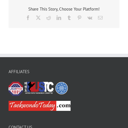
window)
window)
Share This Story, Choose Your Platform!
Facebook
X
Reddit
LinkedIn
Tumblr
Pinterest
Vk
Email
AFFILIATES
CONTACT US