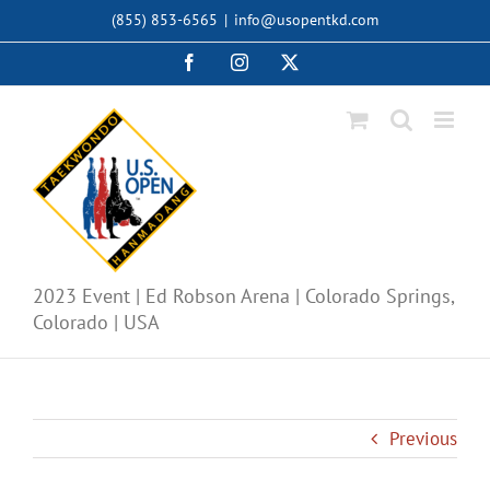
Skip
(855) 853-6565
|
info@usopentkd.com
to
content
Facebook
Instagram
X
2023 Event | Ed Robson Arena | Colorado Springs,
Colorado | USA
Previous