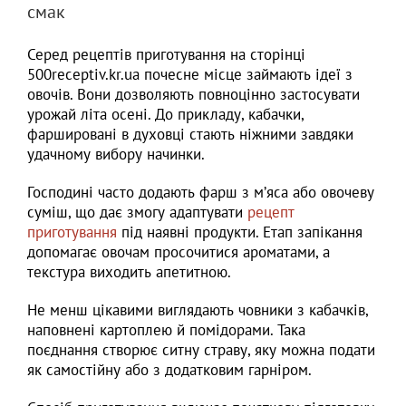
смак
Серед рецептів приготування на сторінці
500receptiv.kr.ua почесне місце займають ідеї з
овочів. Вони дозволяють повноцінно застосувати
урожай літа осені. До прикладу, кабачки,
фаршировані в духовці стають ніжними завдяки
удачному вибору начинки.
Господині часто додають фарш з м’яса або овочеву
суміш, що дає змогу адаптувати
рецепт
приготування
під наявні продукти. Етап запікання
допомагає овочам просочитися ароматами, а
текстура виходить апетитною.
Не менш цікавими виглядають човники з кабачків,
наповнені картоплею й помідорами. Така
поєднання створює ситну страву, яку можна подати
як самостійну або з додатковим гарніром.