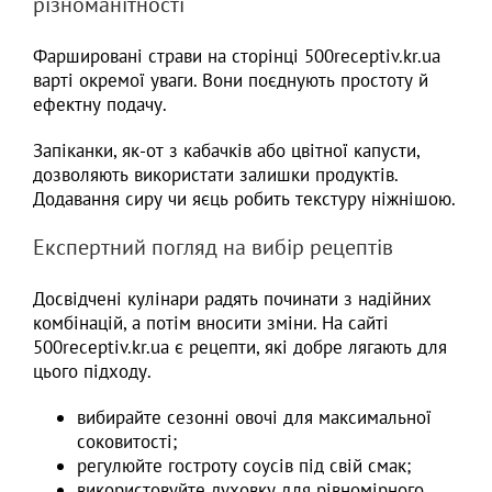
різноманітності
Фаршировані страви на сторінці 500receptiv.kr.ua
варті окремої уваги. Вони поєднують простоту й
ефектну подачу.
Запіканки, як-от з кабачків або цвітної капусти,
дозволяють використати залишки продуктів.
Додавання сиру чи яєць робить текстуру ніжнішою.
Експертний погляд на вибір рецептів
Досвідчені кулінари радять починати з надійних
комбінацій, а потім вносити зміни. На сайті
500receptiv.kr.ua є рецепти, які добре лягають для
цього підходу.
вибирайте сезонні овочі для максимальної
соковитості;
регулюйте гостроту соусів під свій смак;
використовуйте духовку для рівномірного